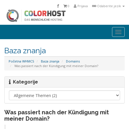
f
0
Prijava
Odaberite jezik
Togg
navi
Baza znanja
Početna WHMCS
Baza znanja
Domains
Was passiert nach der Kündigung mit meiner Domain?
Kategorije
Was passiert nach der Kündigung mit
meiner Domain?