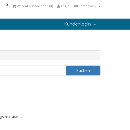
f
Warenkorb ansehen (
0
)
Login
Sprachwahl
Kundenlogin
gszeitraum...