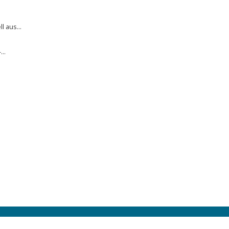
 aus...
..