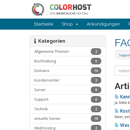
Startseite
Shop
Ankündigungen
FA
Kategorien
Allgemeine Themen
2
Suppo
Buchhaltung
5
Domains
10
Kundencenter
3
Art
Server
8
Kann
Support
6
Ja, bitte
Technik
2
Kost
Nein, ei
virtuelle Server
18
Was 
Webhosting
2