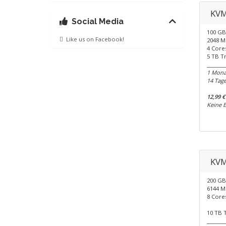
KVM
Social Media
100 G
Like us on Facebook!
2048 
4 Core
5 TB Tr
_______
1 Monat
14 Tage
12,99 €
Keine 
KVM
200 G
6144 
8 Core
10 TB T
_______