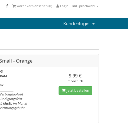
f
Warenkorb ansehen (
0
)
Login
Sprachwahl
Kundenlogin
Small - Orange
DD
9,99 €
 RAM
monatlich
fic
__________
Jetzt bestellen
Vertragslaufzeit
Kündigungsfrist
kl. MwSt.
im Monat
nrichtungsgebühr