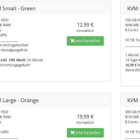
 Small - Green
KVM 
B HDD
150 GB 
12,99 €
MB RAM
4096 MB
s
8 Cores
monatlich
affic
____________
10 TB Tra
Jetzt bestellen
 Vertragslaufzeit
_________
 Kündigungsfrist
1 Monat 
 inkl. 19% MwSt.
im Monat
14 Tage 
Einrichtungsgebühr
16,99 € 
Keine Ei
 Large - Orange
KVM 
B HDD
300 GB 
19,99 €
MB RAM
8192 MB
s
8 Cores
monatlich
raffic
10 TB Tra
Jetzt bestellen
____________
_________