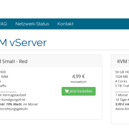
FAQ
Netzwerk-Status
Kontakt
M vServer
 Small - Red
KVM 
 HDD
50 GB H
4,99 €
B RAM
1024 MB
s
4 Cores
monatlich
affic
5 TB Traf
____________
_________
Jetzt bestellen
 Vertragslaufzeit
1 Monat 
 Kündigungsfrist
14 Tage 
inkl. 19% MwSt.
im Monat
9,99 € in
Einrichtungsgebühr
Keine Ei