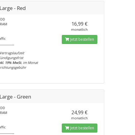
Large - Red
HDD
16,99 €
 RAM
monatlich
ffic
Jetzt bestellen
__________
Vertragslaufzeit
Kündigungsfrist
inkl. 19% MwSt.
im Monat
nrichtungsgebühr
Large - Green
HDD
24,99 €
 RAM
monatlich
ffic
Jetzt bestellen
__________