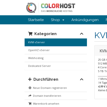
Startseite
Shop
Ankündigungen
KV
Kategorien
KVM vServer
KVM
OpenVZ vServer
Webhosting
25 GB
512 M
Dedicated Server
4 Core
5 TB Tr
_______
1 Monat
Durchführen
14 Tage
4,99 € 
Neue Domain registrieren
Keine 
Domain transferieren
Warenkorb ansehen