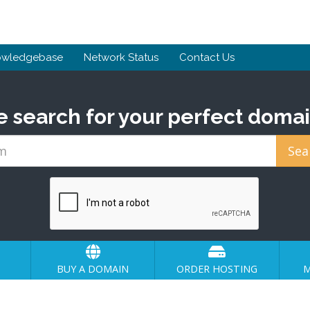
owledgebase
Network Status
Contact Us
e search for your perfect domai
BUY A DOMAIN
ORDER HOSTING
M