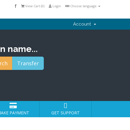
f
View Cart (
0
)
Login
Choose language
Account
n name...
AKE PAYMENT
GET SUPPORT