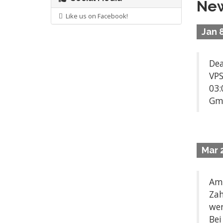
Ne
Like us on Facebook!
Jan 
Dea
VPS
03:0
Gmb
Mar 
Am 
Zah
wer
Bei