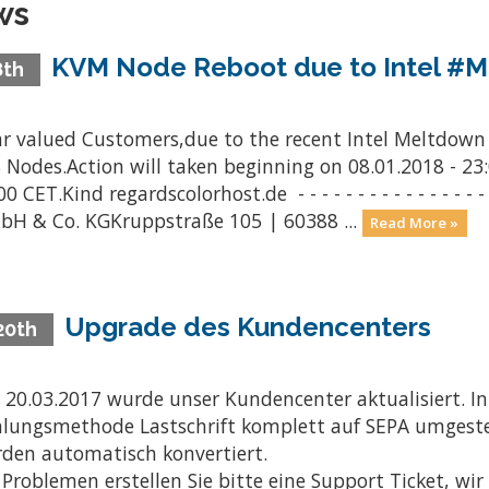
ws
KVM Node Reboot due to Intel #
8th
r valued Customers,due to the recent Intel Meltdown 
 Nodes.Action will taken beginning on 08.01.2018 - 23:
0 CET.Kind regardscolorhost.de - - - - - - - - - - - - - - - - - -
H & Co. KGKruppstraße 105 | 60388 ...
Read More »
Upgrade des Kundencenters
20th
20.03.2017 wurde unser Kundencenter aktualisiert. I
lungsmethode Lastschrift komplett auf SEPA umgestel
den automatisch konvertiert.
 Problemen erstellen Sie bitte eine Support Ticket, wi