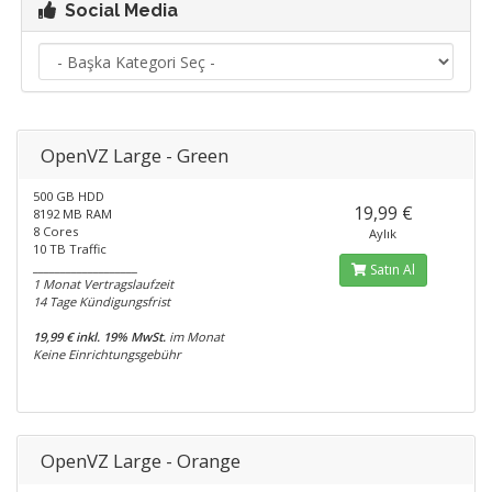
Social Media
OpenVZ Large - Green
500 GB HDD
19,99 €
8192 MB RAM
8 Cores
Aylık
10 TB Traffic
___________________
Satın Al
1 Monat Vertragslaufzeit
14 Tage Kündigungsfrist
19,99 € inkl. 19% MwSt.
im Monat
Keine Einrichtungsgebühr
OpenVZ Large - Orange