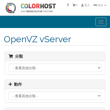
f
0
登入
語言
Togg
navi
OpenVZ vServer
分類
動作