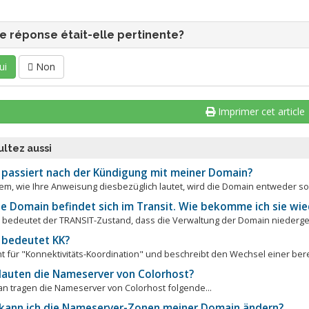
e réponse était-elle pertinente?
ui
Non
Imprimer cet article
ltez aussi
passiert nach der Kündigung mit meiner Domain?
em, wie Ihre Anweisung diesbezüglich lautet, wird die Domain entweder sofor
e Domain befindet sich im Transit. Wie bekomme ich sie wie
 bedeutet der TRANSIT-Zustand, dass die Verwaltung der Domain niedergel
bedeutet KK?
ht für "Konnektivitäts-Koordination" und beschreibt den Wechsel einer berei
lauten die Nameserver von Colorhost?
 tragen die Nameserver von Colorhost folgende...
kann ich die Nameserver-Zonen meiner Domain ändern?