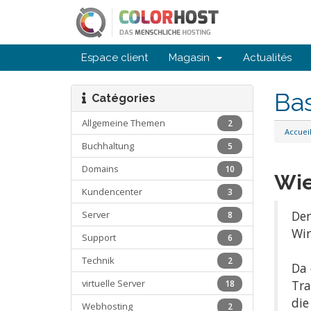
Espace client
Magasin
Actualités
Ba
Catégories
Allgemeine Themen
2
Accuei
Buchhaltung
5
Domains
10
Wie
Kundencenter
3
Der
Server
8
Wir
Support
6
Technik
2
Da 
virtuelle Server
Tra
18
die
Webhosting
2