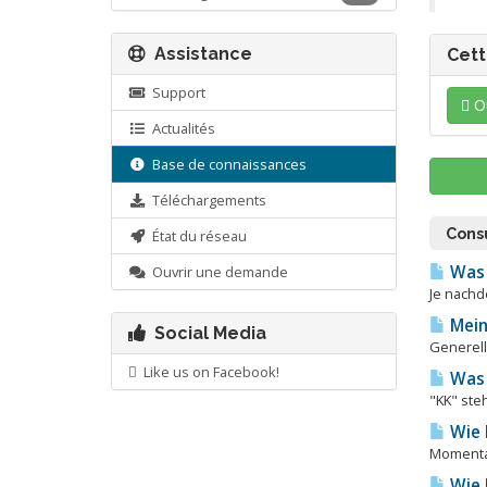
Assistance
Cett
Support
O
Actualités
Base de connaissances
Téléchargements
Consu
État du réseau
Was 
Ouvrir une demande
Je nachd
Mein
Social Media
Generell
Like us on Facebook!
Was 
"KK" ste
Wie 
Momentan
Wie 