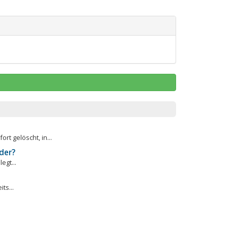
t gelöscht, in...
der?
egt...
ts...